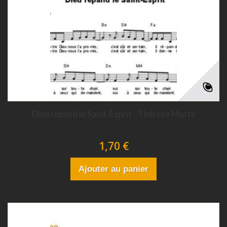
Dieu répand le Saint-Esprit - Thérèse Motte
1,70 €
Ajouter au panier