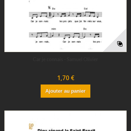
Car je connais - Samuel Olivier
1,70 €
Ajouter au panier