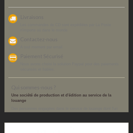
Livraisons
Les commandes de CD sont expédiées par La Poste
n'importe où dans le monde.
Contactez-nous
A tout moment par email.
Paiement Sécurisé
Nous avons choisi la solution Paypal pour des paiements
sécurisés et fiables.
Qui sommes-nous ?
Une société de production et d'édition au service de la
louange
Des personnes engagées dans le service de louange dont l'un
des objectifs est d'encourager la création, la publication et
l'utilisation de ressources musicales.