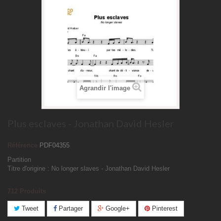
Agrandir l'image
Plus esclaves - Jonathan David Hesler
Référence
PDF04355
Partition
Titre d'origine : No longer slaves - Jonathan David Hesler
712
Produits
Tweet
Partager
Google+
Pinterest