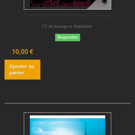
Passion pour ton nom - Asaph Louange
CD de louange et d'adoration
Disponible
10,00 €
Ajouter au
panier