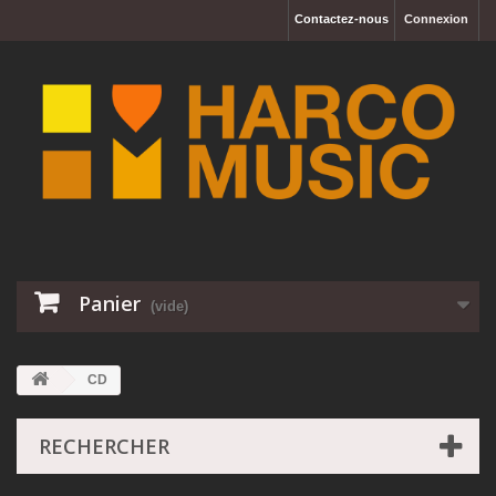
Contactez-nous
Connexion
Panier
(vide)
CD
RECHERCHER