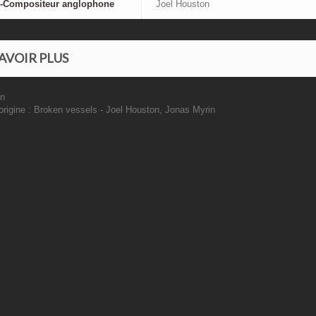
r-Compositeur anglophone
Joel Houston
AVOIR PLUS
on
'origine : Broken vessels - Joel Houston, Jonas Myrin