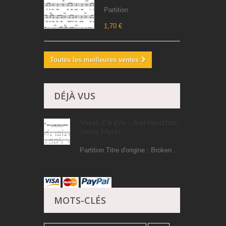
Partition
1,70 €
Toutes les meilleures ventes
DÉJÀ VUS
Vases d'argile - Joel Houston,
Jonas Myrin
Partition Titre d'origine : Broken...
MOTS-CLÉS