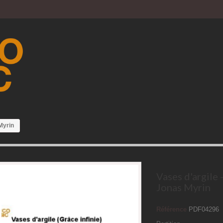
Myrin
Vases d'argile 
Jonas Myrin
Référence
PDF04296