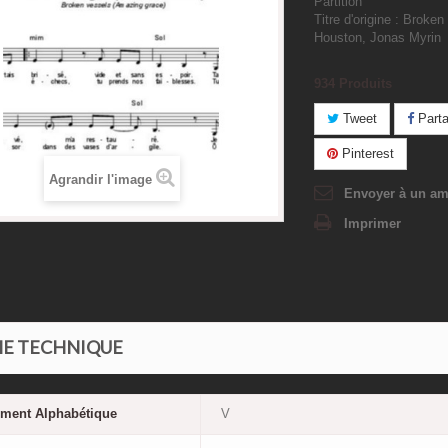
Partition
Titre d'origine : Broken
Houston, Jonas Myrin
934
Produits
Tweet
Parta
Pinterest
Agrandir l'image
Envoyer à un am
Imprimer
HE TECHNIQUE
ement Alphabétique
V