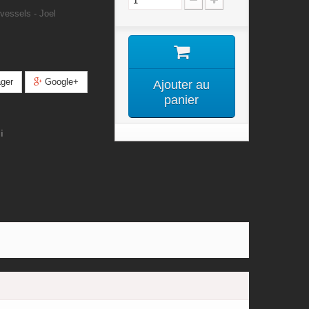
 vessels - Joel
ger
Google+
Ajouter au
panier
i