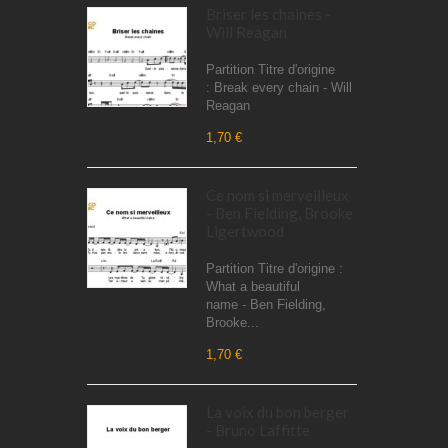
Briser les chaines -
Will Reagan
Partition Titre d'origine
: Break every chain - Will
Reagan
1,70 €
Ce nom si merveilleux
- Ben Fielding, Brooke
Ligertwood
Partition Titre d'origine :
What a beautiful
name - Ben Fielding,
Brooke...
1,70 €
La voix du bon berger
- Bruno Laffitte