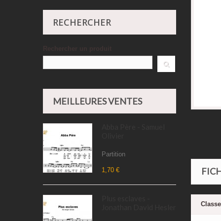
RECHERCHER
Rechercher un produit
MEILLEURES VENTES
Abba Père - Samuel
Olivier
Partition
FIC
1,70 €
Plus esclaves -
Class
Jonathan David Hesler