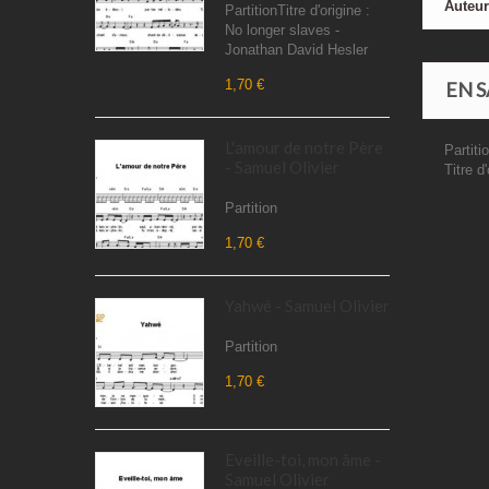
Auteu
PartitionTitre d'origine :
No longer slaves -
Jonathan David Hesler
1,70 €
EN S
L'amour de notre Père
Partiti
- Samuel Olivier
Titre d
Partition
1,70 €
Yahwé - Samuel Olivier
Partition
1,70 €
Eveille-toi, mon âme -
Samuel Olivier