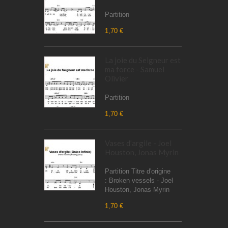
Partition
1,70 €
La joie du Seigneur est
ma force - Samuel
Olivier
Partition
1,70 €
Vases d'argile - Joel
Houston, Jonas Myrin
Partition Titre d'origine
: Broken vessels - Joel
Houston, Jonas Myrin
1,70 €