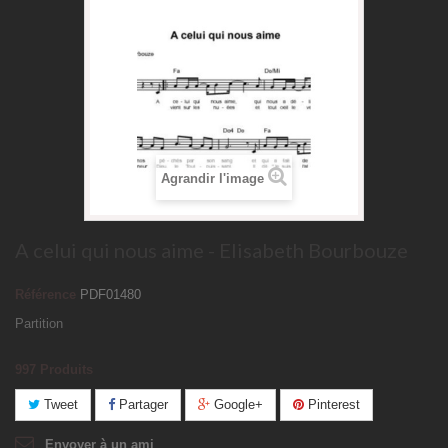
Agrandir l'image
A celui qui nous aime - Elisabeth Bourbouze
Référence
PDF01480
Partition
997
Produits
Tweet
Partager
Google+
Pinterest
Envoyer à un ami