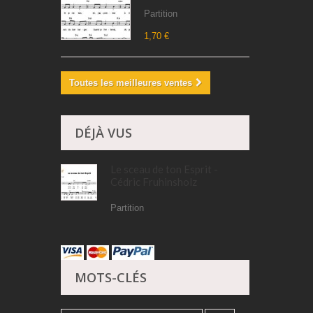
Partition
1,70 €
Toutes les meilleures ventes
DÉJÀ VUS
Le sceau de ton Esprit -
Cédric Fruhinsholz
Partition
MOTS-CLÉS