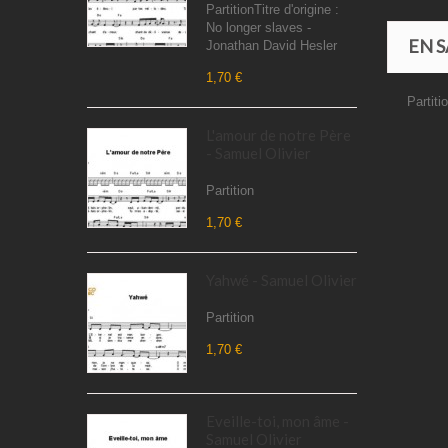
PartitionTitre d'origine :
No longer slaves -
EN S
Jonathan David Hesler
1,70 €
Partiti
L'amour de notre Père
- Samuel Olivier
Partition
1,70 €
Yahwé - Samuel Olivier
Partition
1,70 €
Eveille-toi, mon âme -
Samuel Olivier