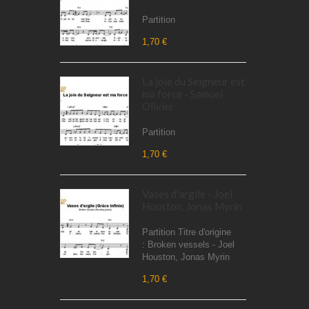
Partition
1,70 €
La joie du Seigneur est
ma force - Samuel
Olivier
Partition
1,70 €
Vases d'argile - Joel
Houston, Jonas Myrin
Partition Titre d'origine
: Broken vessels - Joel
Houston, Jonas Myrin
1,70 €