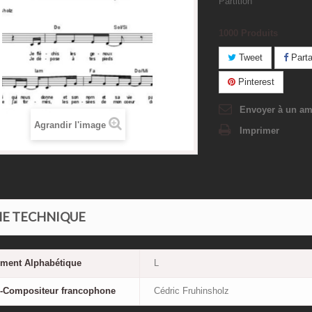
Partition
1000
Produits
Tweet
Parta
Pinterest
Envoyer à un am
Agrandir l'image
Imprimer
HE TECHNIQUE
ement Alphabétique
L
r-Compositeur francophone
Cédric Fruhinsholz