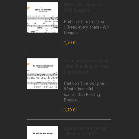
Briser les chaines -
Will Reagan
Partition Titre d'origine
: Break every chain - Will
Reagan
1,70 €
Ce nom si merveilleux
- Ben Fielding, Brooke
Ligertwood
Partition Titre d'origine :
What a beautiful
name - Ben Fielding,
Brooke...
1,70 €
La voix du bon berger
- Bruno Laffitte