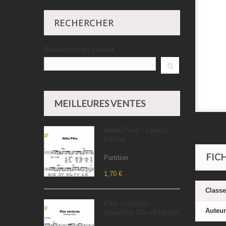
RECHERCHER
Rechercher un produit
MEILLEURES VENTES
Abba Père - Samuel
Olivier
FIC
Partition
1,70 €
Class
Plus esclaves -
Auteu
Jonathan David Hesler