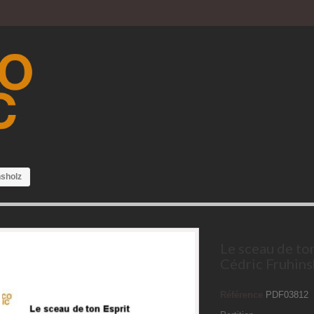
nsholz
Le sceau de ton
Cédric Fruhins
Référence
PDF03812