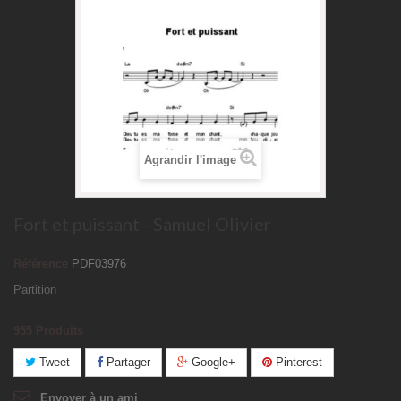
Agrandir l'image
Fort et puissant - Samuel Olivier
Référence
PDF03976
Partition
955
Produits
Tweet
Partager
Google+
Pinterest
Envoyer à un ami