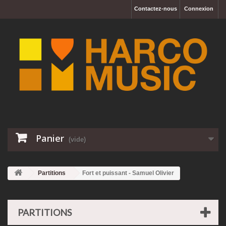
Contactez-nous
Connexion
Panier
(vide)
Partitions
Fort et puissant - Samuel Olivier
PARTITIONS